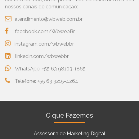
nossos canais de comunicação:
atendimento@wbweb.com.br
facebook.com/WbwebBr
instagram.com/wbwebbr
linkedin.com/wbwebbr
WhatsApp:
+55 63 98103-1865
Telefone:
+55 63 3215-4264
O que Fazemos
Assessoria de Marketing Digital